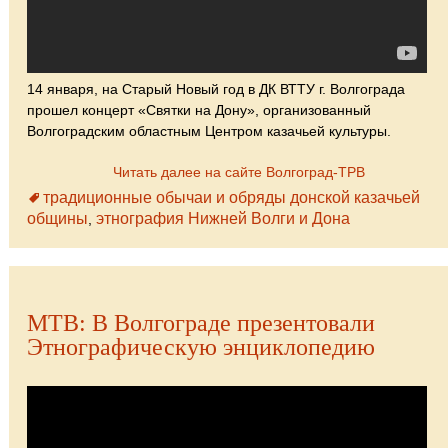
14 января, на Старый Новый год в ДК ВТТУ г. Волгограда
прошел концерт «Святки на Дону», организованный
Волгоградским областным Центром казачьей культуры.
Читать далее на сайте Волгоград-ТРВ
традиционные обычаи и обряды донской казачьей
общины
этнография Нижней Волги и Дона
,
МТВ: В Волгограде презентовали
Этнографическую энциклопедию