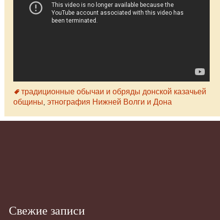
традиционные обычаи и обряды донской казачьей
общины
этнография Нижней Волги и Дона
,
Свежие записи